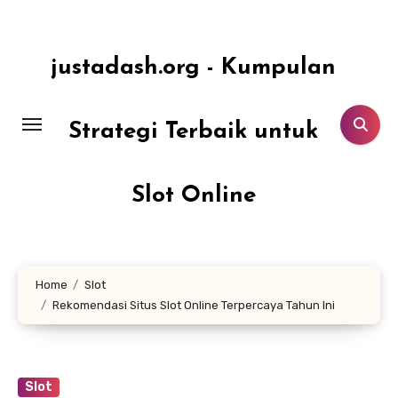
Lewati
ke
konten
justadash.org - Kumpulan
Strategi Terbaik untuk
Slot Online
Home
Slot
Rekomendasi Situs Slot Online Terpercaya Tahun Ini
Slot