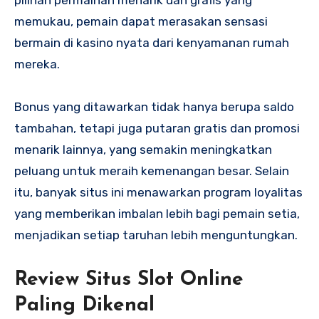
memukau, pemain dapat merasakan sensasi
bermain di kasino nyata dari kenyamanan rumah
mereka.
Bonus yang ditawarkan tidak hanya berupa saldo
tambahan, tetapi juga putaran gratis dan promosi
menarik lainnya, yang semakin meningkatkan
peluang untuk meraih kemenangan besar. Selain
itu, banyak situs ini menawarkan program loyalitas
yang memberikan imbalan lebih bagi pemain setia,
menjadikan setiap taruhan lebih menguntungkan.
Review Situs Slot Online
Paling Dikenal