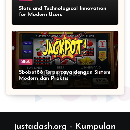
Slots and Technological Innovation
for Modern Users
Slot
Sbobet88 Terpercaya dengan Sistem
Modern dan Praktis
justadash.org - Kumpulan