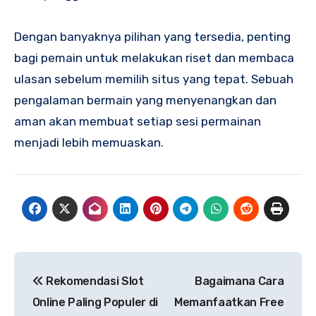
Dengan banyaknya pilihan yang tersedia, penting
bagi pemain untuk melakukan riset dan membaca
ulasan sebelum memilih situs yang tepat. Sebuah
pengalaman bermain yang menyenangkan dan
aman akan membuat setiap sesi permainan
menjadi lebih memuaskan.
Navigasi
Rekomendasi Slot
Bagaimana Cara
pos
Online Paling Populer di
Memanfaatkan Free