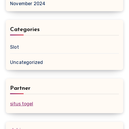
November 2024
Categories
Slot
Uncategorized
Partner
situs togel