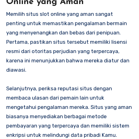
Online yang Aman
Memilih situs slot online yang aman sangat
penting untuk memastikan pengalaman bermain
yang menyenangkan dan bebas dari penipuan.
Pertama, pastikan situs tersebut memiliki lisensi
resmi dari otoritas perjudian yang terpercaya,
karena ini menunjukkan bahwa mereka diatur dan
diawasi.
Selanjutnya, periksa reputasi situs dengan
membaca ulasan dari pemain lain untuk
mengetahui pengalaman mereka. Situs yang aman
biasanya menyediakan berbagai metode
pembayaran yang terpercaya dan memiliki sistem
enkripsi untuk melindungi data pribadi Kamu.