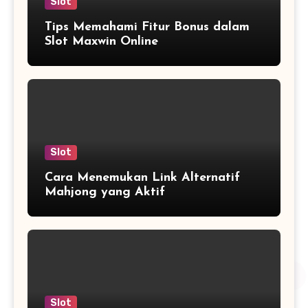
Slot
Tips Memahami Fitur Bonus dalam
Slot Maxwin Online
Slot
Cara Menemukan Link Alternatif
Mahjong yang Aktif
Slot