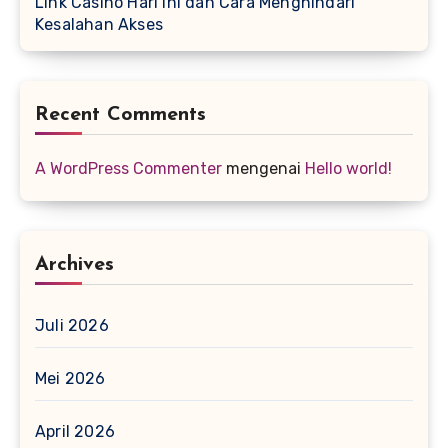
Link Casino Hari Ini dan Cara Menghindari
Kesalahan Akses
Recent Comments
A WordPress Commenter
mengenai
Hello world!
Archives
Juli 2026
Mei 2026
April 2026