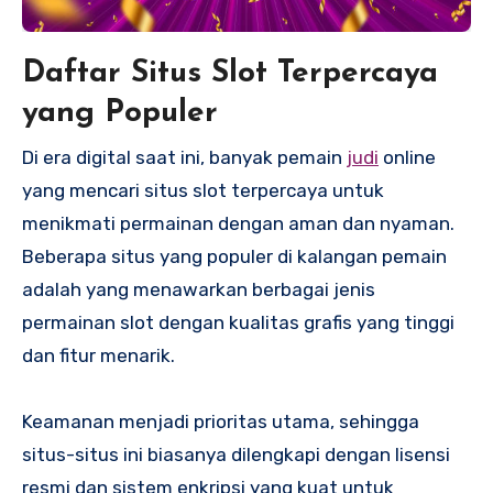
Daftar Situs Slot Terpercaya
yang Populer
Di era digital saat ini, banyak pemain
judi
online
yang mencari situs slot terpercaya untuk
menikmati permainan dengan aman dan nyaman.
Beberapa situs yang populer di kalangan pemain
adalah yang menawarkan berbagai jenis
permainan slot dengan kualitas grafis yang tinggi
dan fitur menarik.
Keamanan menjadi prioritas utama, sehingga
situs-situs ini biasanya dilengkapi dengan lisensi
resmi dan sistem enkripsi yang kuat untuk