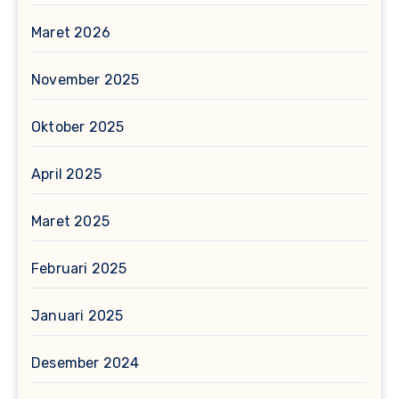
Maret 2026
November 2025
Oktober 2025
April 2025
Maret 2025
Februari 2025
Januari 2025
Desember 2024