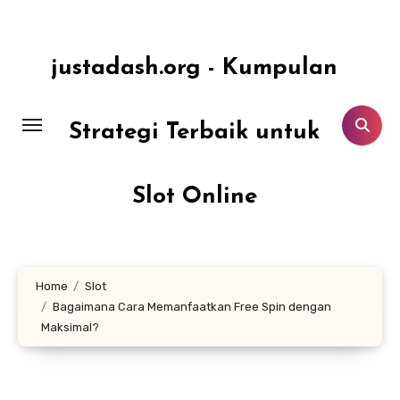
Lewati
ke
konten
justadash.org - Kumpulan
Strategi Terbaik untuk
Slot Online
Home
Slot
Bagaimana Cara Memanfaatkan Free Spin dengan
Maksimal?