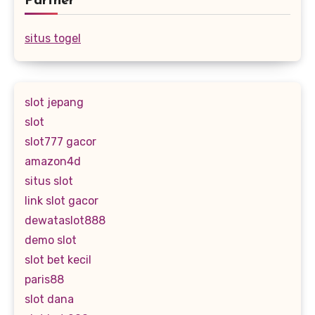
Partner
situs togel
slot jepang
slot
slot777 gacor
amazon4d
situs slot
link slot gacor
dewataslot888
demo slot
slot bet kecil
paris88
slot dana