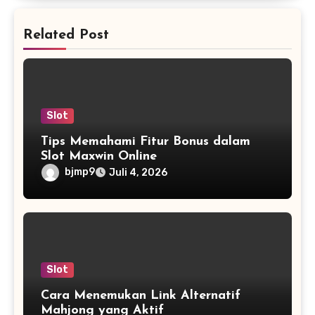
Related Post
Slot
Tips Memahami Fitur Bonus dalam
Slot Maxwin Online
bjmp9
Juli 4, 2026
Slot
Cara Menemukan Link Alternatif
Mahjong yang Aktif