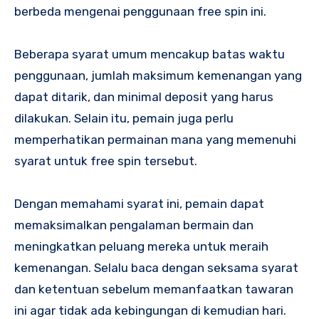
berbeda mengenai penggunaan free spin ini.
Beberapa syarat umum mencakup batas waktu
penggunaan, jumlah maksimum kemenangan yang
dapat ditarik, dan minimal deposit yang harus
dilakukan. Selain itu, pemain juga perlu
memperhatikan permainan mana yang memenuhi
syarat untuk free spin tersebut.
Dengan memahami syarat ini, pemain dapat
memaksimalkan pengalaman bermain dan
meningkatkan peluang mereka untuk meraih
kemenangan. Selalu baca dengan seksama syarat
dan ketentuan sebelum memanfaatkan tawaran
ini agar tidak ada kebingungan di kemudian hari.