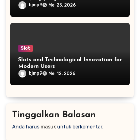
bjmp9
Mei 25, 2026
Slot
Slots and Technological Innovation for
Modern Users
bjmp9
Mei 12, 2026
Tinggalkan Balasan
Anda harus
masuk
untuk berkomentar.