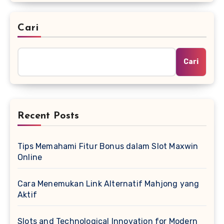
Cari
Cari
Recent Posts
Tips Memahami Fitur Bonus dalam Slot Maxwin
Online
Cara Menemukan Link Alternatif Mahjong yang
Aktif
Slots and Technological Innovation for Modern