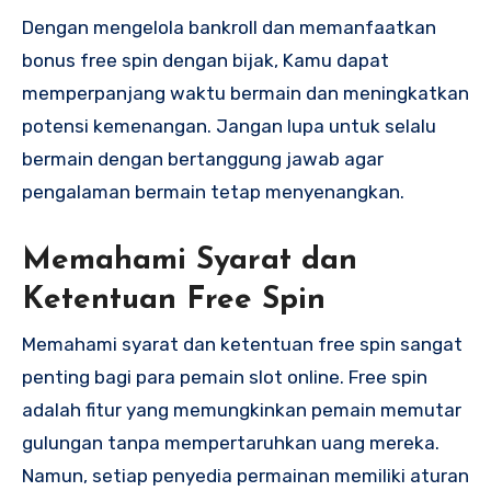
Dengan mengelola bankroll dan memanfaatkan
bonus free spin dengan bijak, Kamu dapat
memperpanjang waktu bermain dan meningkatkan
potensi kemenangan. Jangan lupa untuk selalu
bermain dengan bertanggung jawab agar
pengalaman bermain tetap menyenangkan.
Memahami Syarat dan
Ketentuan Free Spin
Memahami syarat dan ketentuan free spin sangat
penting bagi para pemain slot online. Free spin
adalah fitur yang memungkinkan pemain memutar
gulungan tanpa mempertaruhkan uang mereka.
Namun, setiap penyedia permainan memiliki aturan