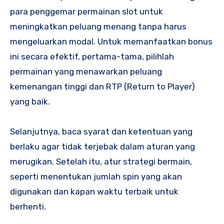
para penggemar permainan slot untuk
meningkatkan peluang menang tanpa harus
mengeluarkan modal. Untuk memanfaatkan bonus
ini secara efektif, pertama-tama, pilihlah
permainan yang menawarkan peluang
kemenangan tinggi dan RTP (Return to Player)
yang baik.
Selanjutnya, baca syarat dan ketentuan yang
berlaku agar tidak terjebak dalam aturan yang
merugikan. Setelah itu, atur strategi bermain,
seperti menentukan jumlah spin yang akan
digunakan dan kapan waktu terbaik untuk
berhenti.