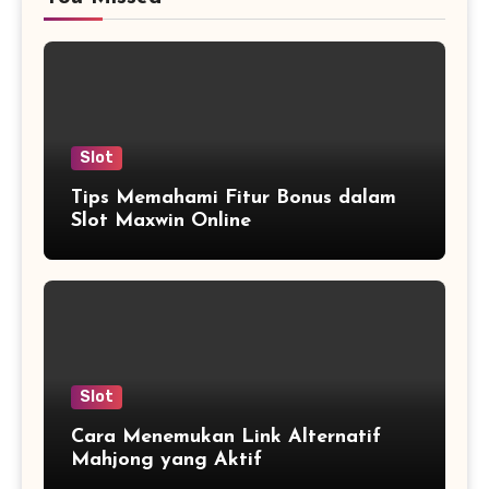
Slot
Tips Memahami Fitur Bonus dalam
Slot Maxwin Online
Slot
Cara Menemukan Link Alternatif
Mahjong yang Aktif