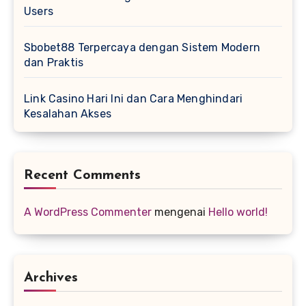
Users
Sbobet88 Terpercaya dengan Sistem Modern
dan Praktis
Link Casino Hari Ini dan Cara Menghindari
Kesalahan Akses
Recent Comments
A WordPress Commenter
mengenai
Hello world!
Archives