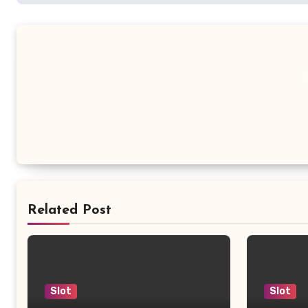
Related Post
Slot
Slot