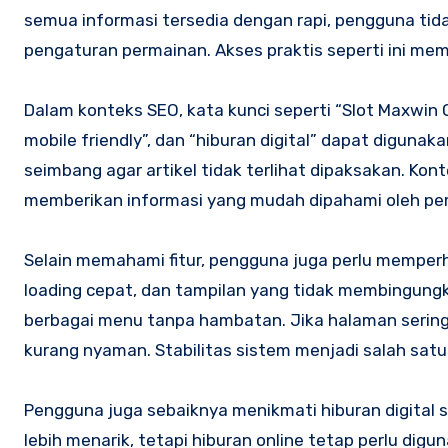
semua informasi tersedia dengan rapi, pengguna tidak
pengaturan permainan. Akses praktis seperti ini m
Dalam konteks SEO, kata kunci seperti “Slot Maxwin On
mobile friendly”, dan “hiburan digital” dapat diguna
seimbang agar artikel tidak terlihat dipaksakan. Kon
memberikan informasi yang mudah dipahami oleh p
Selain memahami fitur, pengguna juga perlu memperh
loading cepat, dan tampilan yang tidak membingun
berbagai menu tanpa hambatan. Jika halaman sering e
kurang nyaman. Stabilitas sistem menjadi salah satu
Pengguna juga sebaiknya menikmati hiburan digital
lebih menarik, tetapi hiburan online tetap perlu dig