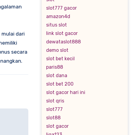
engalaman
slot777 gacor
amazon4d
situs slot
link slot gacor
mulai dari
dewataslot888
memiliki
demo slot
onus secara
slot bet kecil
enangkan.
paris88
slot dana
slot bet 200
slot gacor hari ini
slot qris
slot777
slot88
slot gacor
liga123