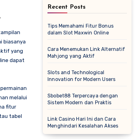
Recent Posts
e
Tips Memahami Fitur Bonus
dalam Slot Maxwin Online
ni biasanya
Cara Menemukan Link Alternatif
aktif yang
Mahjong yang Aktif
line dapat
Slots and Technological
Innovation for Modern Users
a permainan
Sbobet88 Terpercaya dengan
han melalui
Sistem Modern dan Praktis
 fitur
tau tabel
Link Casino Hari Ini dan Cara
Menghindari Kesalahan Akses