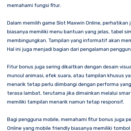
memahami fungsi fitur.
Dalam memilih game Slot Maxwin Online, perhatikan 
biasanya memiliki menu bantuan yang jelas, tabel sim
membingungkan. Tampilan yang informatif akan me
Hal ini juga menjadi bagian dari pengalaman penggun
Fitur bonus juga sering dikaitkan dengan desain visua
muncul animasi, efek suara, atau tampilan khusus y
menarik tetap perlu diimbangi dengan performa yang
terasa lambat, terutama jika dimainkan melalui smar
memiliki tampilan menarik namun tetap responsif.
Bagi pengguna mobile, memahami fitur bonus juga pe
Online yang mobile friendly biasanya memiliki tombol