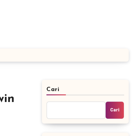
Cari
win
Cari