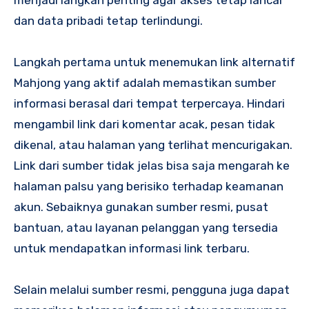
menjadi langkah penting agar akses tetap lancar
dan data pribadi tetap terlindungi.
Langkah pertama untuk menemukan link alternatif
Mahjong yang aktif adalah memastikan sumber
informasi berasal dari tempat terpercaya. Hindari
mengambil link dari komentar acak, pesan tidak
dikenal, atau halaman yang terlihat mencurigakan.
Link dari sumber tidak jelas bisa saja mengarah ke
halaman palsu yang berisiko terhadap keamanan
akun. Sebaiknya gunakan sumber resmi, pusat
bantuan, atau layanan pelanggan yang tersedia
untuk mendapatkan informasi link terbaru.
Selain melalui sumber resmi, pengguna juga dapat