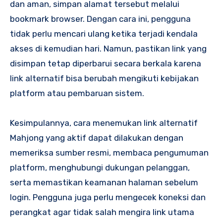
dan aman, simpan alamat tersebut melalui
bookmark browser. Dengan cara ini, pengguna
tidak perlu mencari ulang ketika terjadi kendala
akses di kemudian hari. Namun, pastikan link yang
disimpan tetap diperbarui secara berkala karena
link alternatif bisa berubah mengikuti kebijakan
platform atau pembaruan sistem.
Kesimpulannya, cara menemukan link alternatif
Mahjong yang aktif dapat dilakukan dengan
memeriksa sumber resmi, membaca pengumuman
platform, menghubungi dukungan pelanggan,
serta memastikan keamanan halaman sebelum
login. Pengguna juga perlu mengecek koneksi dan
perangkat agar tidak salah mengira link utama