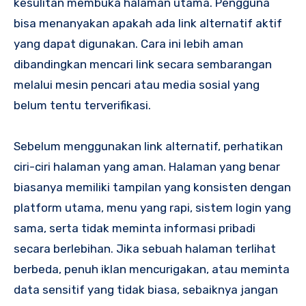
kesulitan membuka halaman utama. Pengguna
bisa menanyakan apakah ada link alternatif aktif
yang dapat digunakan. Cara ini lebih aman
dibandingkan mencari link secara sembarangan
melalui mesin pencari atau media sosial yang
belum tentu terverifikasi.
Sebelum menggunakan link alternatif, perhatikan
ciri-ciri halaman yang aman. Halaman yang benar
biasanya memiliki tampilan yang konsisten dengan
platform utama, menu yang rapi, sistem login yang
sama, serta tidak meminta informasi pribadi
secara berlebihan. Jika sebuah halaman terlihat
berbeda, penuh iklan mencurigakan, atau meminta
data sensitif yang tidak biasa, sebaiknya jangan