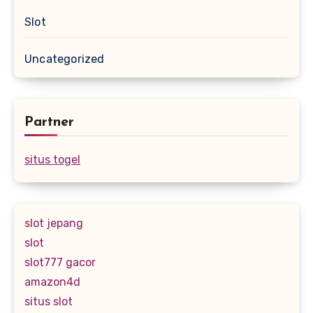
Slot
Uncategorized
Partner
situs togel
slot jepang
slot
slot777 gacor
amazon4d
situs slot