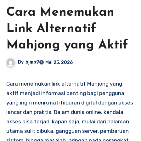
Cara Menemukan
Link Alternatif
Mahjong yang Aktif
By
bjmp9
Mei 25, 2026
Cara menemukan link alternatif Mahjong yang
aktif menjadi informasi penting bagi pengguna
yang ingin menikmati hiburan digital dengan akses
lancar dan praktis. Dalam dunia online, kendala
akses bisa terjadi kapan saja, mulai dari halaman
utama sulit dibuka, gangguan server, pembaruan
sistem, hingga masalah jaringan pada perangkat