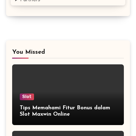
You Missed
Slot
Tips Memahami Fitur Bonus dalam
Slot Maxwin Online